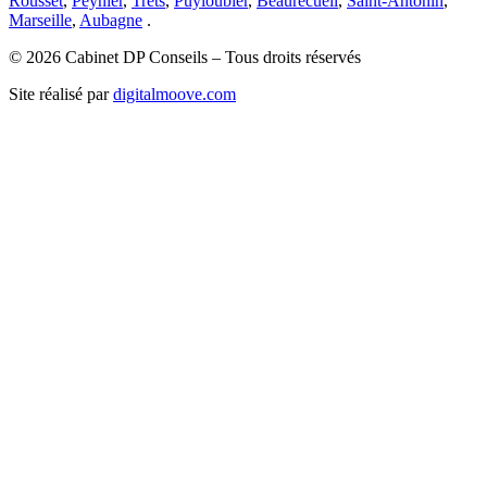
Rousset
,
Peynier
,
Trets
,
Puyloubier
,
Beaurecueil
,
Saint-Antonin
,
Marseille
,
Aubagne
.
© 2026 Cabinet DP Conseils – Tous droits réservés
Site réalisé par
digitalmoove.com