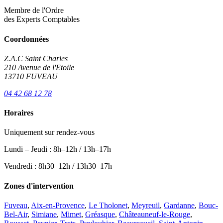
Membre de l'Ordre
des Experts Comptables
Coordonnées
Z.A.C Saint Charles
210 Avenue de l'Etoile
13710 FUVEAU
04 42 68 12 78
Horaires
Uniquement sur rendez-vous
Lundi – Jeudi : 8h–12h / 13h–17h
Vendredi : 8h30–12h / 13h30–17h
Zones d'intervention
Fuveau
,
Aix-en-Provence
,
Le Tholonet
,
Meyreuil
,
Gardanne
,
Bouc-
Bel-Air
,
Simiane
,
Mimet
,
Gréasque
,
Châteauneuf-le-Rouge
,